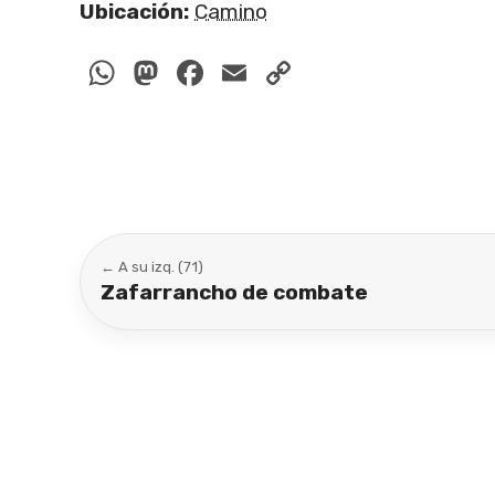
Ubicación:
Camino
WhatsApp
Mastodon
Facebook
Email
Copy
Link
← A su izq. (71)
Zafarrancho de combate