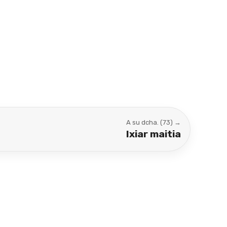
A su dcha. (73) →
Ixiar maitia