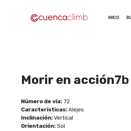
Saltar
al
INICO
B
contenido
Morir en acción
7b
Número de vía:
72
Caracteristicas:
Alejes
Inclinación:
Vertical
Orientación:
Sol