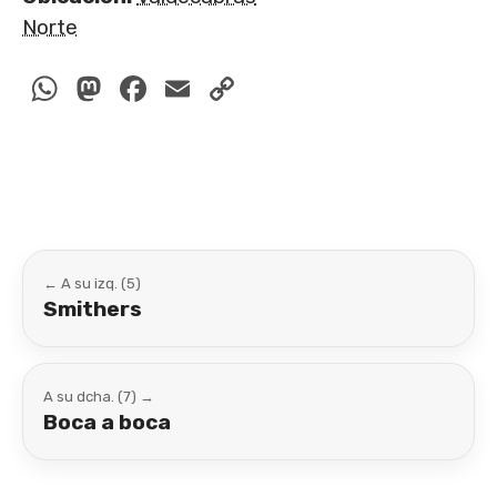
Norte
WhatsApp
Mastodon
Facebook
Email
Copy
Link
← A su izq. (5)
Smithers
A su dcha. (7) →
Boca a boca