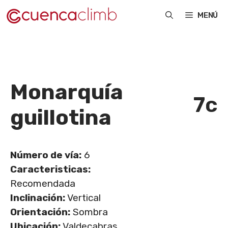
Saltar
MENÚ
al
contenido
Monarquía
7c
guillotina
Número de vía:
6
Caracteristicas:
Recomendada
Inclinación:
Vertical
Orientación:
Sombra
Ubicación:
Valdecabras