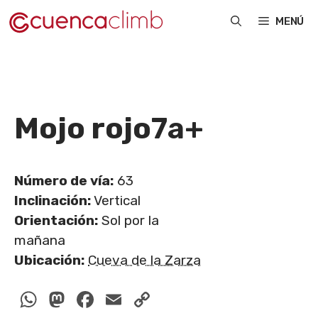
Saltar
MENÚ
al
contenido
Mojo rojo
7a+
Número de vía:
63
Inclinación:
Vertical
Orientación:
Sol por la
mañana
Ubicación:
Cueva de la Zarza
WhatsApp
Mastodon
Facebook
Email
Copy