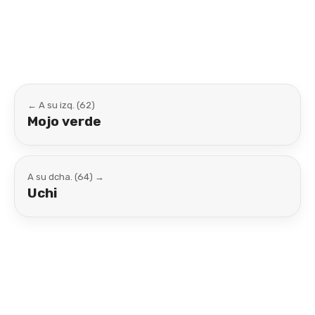
Link
← A su izq. (62)
Mojo verde
A su dcha. (64) →
Uchi