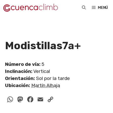
Saltar
MENÚ
al
contenido
Modistillas
7a+
Número de vía:
5
Inclinación:
Vertical
Orientación:
Sol por la tarde
Ubicación:
Martín Alhaja
WhatsApp
Mastodon
Facebook
Email
Copy
Link