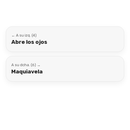
← A su izq. (4)
Abre los ojos
A su dcha. (6) →
Maquiavela