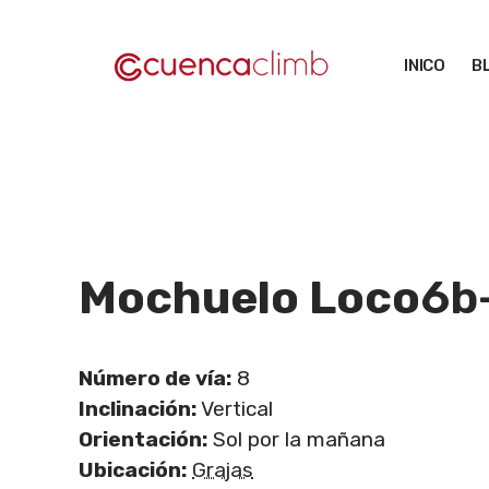
Saltar
al
INICO
B
contenido
Mochuelo Loco
6b
Número de vía:
8
Inclinación:
Vertical
Orientación:
Sol por la mañana
Ubicación:
Grajas