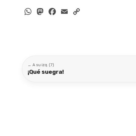
WhatsApp
Mastodon
Facebook
Email
Copy
Link
← A su izq. (7)
¡Qué suegra!