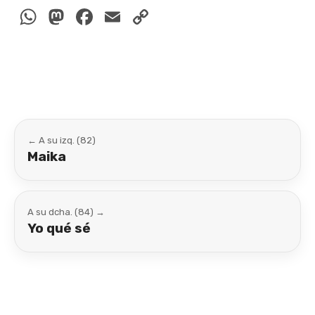
WhatsApp
Mastodon
Facebook
Email
Copy
Link
← A su izq. (82)
Maika
A su dcha. (84) →
Yo qué sé