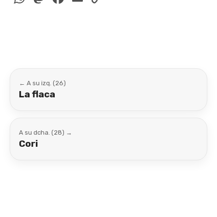
Link
← A su izq. (26)
La flaca
A su dcha. (28) →
Cori