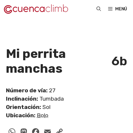
Saltar
MENÚ
al
contenido
Mi perrita
6b
manchas
Número de vía:
27
Inclinación:
Tumbada
Orientación:
Sol
Ubicación:
Bolo
WhatsApp
Mastodon
Facebook
Email
Copy