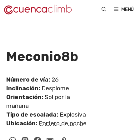
Saltar
MENÚ
al
contenido
Meconio
8b
Número de vía:
26
Inclinación:
Desplome
Orientación:
Sol por la
mañana
Tipo de escalada:
Explosiva
Ubicación:
Portero de noche