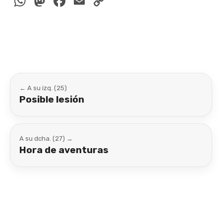
WhatsApp
Mastodon
Facebook
Email
Copy
Link
← A su izq. (25)
Posible lesión
A su dcha. (27) →
Hora de aventuras