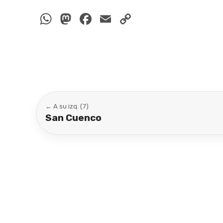
WhatsApp
Mastodon
Facebook
Email
Copy
Link
← A su izq. (7)
San Cuenco