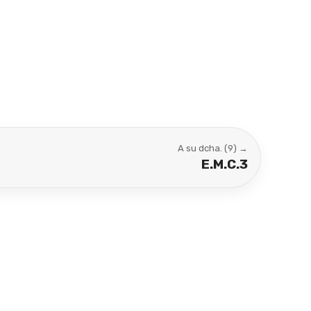
A su dcha. (9) →
E.M.C.3