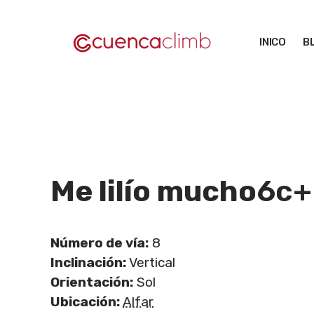
Saltar
al
INICO
B
contenido
Me lilío mucho
6c+
Número de vía:
8
Inclinación:
Vertical
Orientación:
Sol
Ubicación:
Alfar