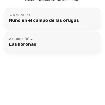
← A su izq. (6)
Nuno en el campo de las orugas
A su dcha. (8) →
Las lloronas