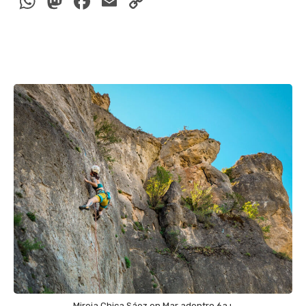
WhatsApp
Mastodon
Facebook
Email
Copy
Link
Mireia Chica Sáez en Mar adentro 6a+