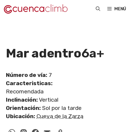
Saltar
MENÚ
al
contenido
Mar adentro
6a+
Número de vía:
7
Caracteristicas:
Recomendada
Inclinación:
Vertical
Orientación:
Sol por la tarde
Ubicación:
Cueva de la Zarza