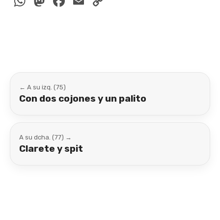
WhatsApp
Mastodon
Facebook
Email
Copy
Link
← A su izq. (75)
Con dos cojones y un palito
A su dcha. (77) →
Clarete y spit