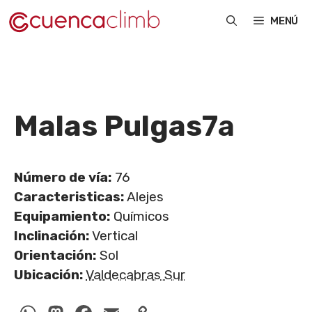
Saltar
MENÚ
al
contenido
Malas Pulgas
7a
Número de vía:
76
Caracteristicas:
Alejes
Equipamiento:
Químicos
Inclinación:
Vertical
Orientación:
Sol
Ubicación:
Valdecabras Sur