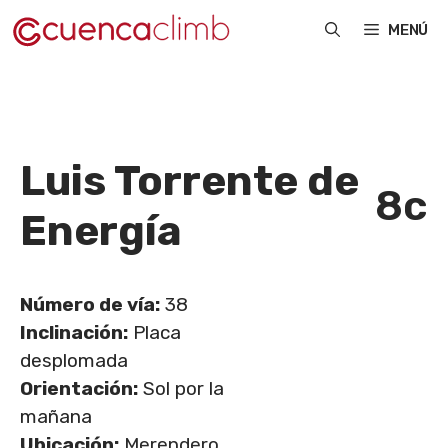
Saltar
MENÚ
al
contenido
Luis Torrente de
8c
Energía
Número de vía:
38
Inclinación:
Placa
desplomada
Orientación:
Sol por la
mañana
Ubicación:
Merendero