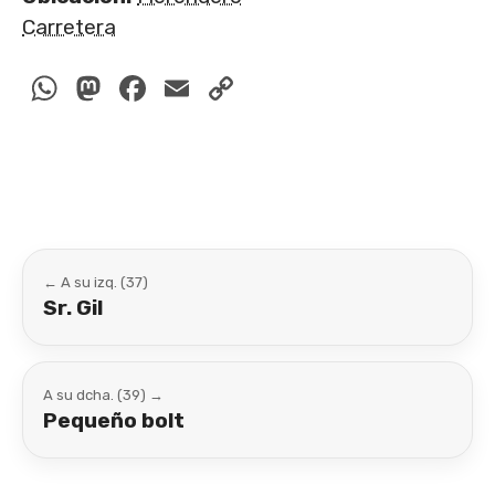
Carretera
WhatsApp
Mastodon
Facebook
Email
Copy
Link
← A su izq. (37)
Sr. Gil
A su dcha. (39) →
Pequeño bolt