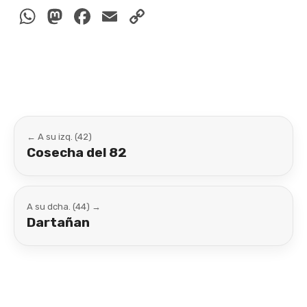
WhatsApp
Mastodon
Facebook
Email
Copy
Link
← A su izq. (42)
Cosecha del 82
A su dcha. (44) →
Dartañan