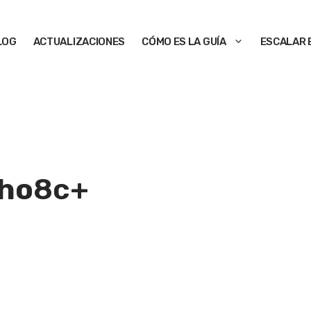
LOG
ACTUALIZACIONES
CÓMO ES LA GUÍA
ESCALAR 
cho
8c+