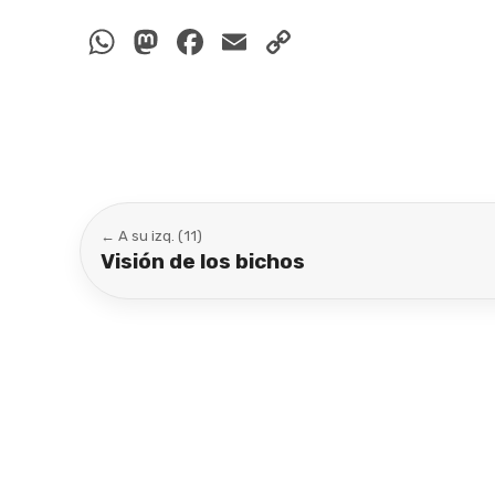
WhatsApp
Mastodon
Facebook
Email
Copy
Link
← A su izq. (11)
Visión de los bichos