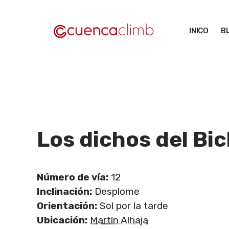
Saltar
al
INICO
B
contenido
Los dichos del Bi
Número de vía:
12
Inclinación:
Desplome
Orientación:
Sol por la tarde
Ubicación:
Martín Alhaja