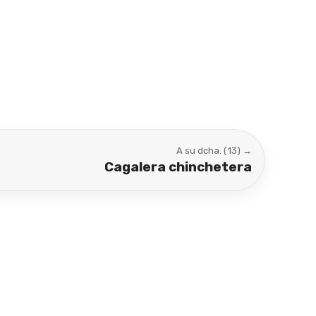
A su dcha. (13) →
Cagalera chinchetera