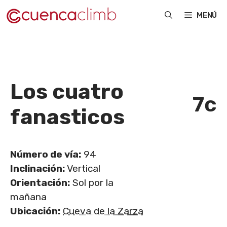
Saltar
MENÚ
al
contenido
Los cuatro
7c
fanasticos
Número de vía:
94
Inclinación:
Vertical
Orientación:
Sol por la
mañana
Ubicación:
Cueva de la Zarza