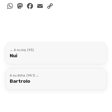
WhatsApp
Mastodon
Facebook
Email
Copy
Link
← A su izq. (93)
Nui
A su dcha. (94.1) →
Bartrolo