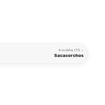
A su dcha. (77) →
Sacacorchos