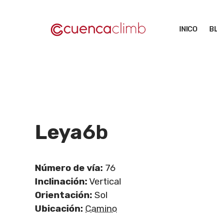
Saltar
al
INICO
B
contenido
Leya
6b
Número de vía:
76
Inclinación:
Vertical
Orientación:
Sol
Ubicación:
Camino