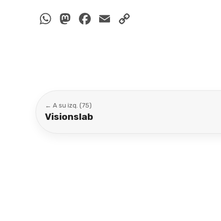
WhatsApp
Mastodon
Facebook
Email
Copy
Link
← A su izq. (75)
Visionslab