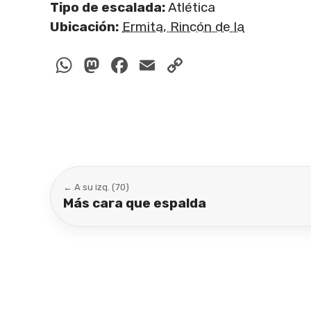
Tipo de escalada:
Atlética
Ubicación:
Ermita, Rincón de la
WhatsApp
Mastodon
Facebook
Email
Copy
Link
← A su izq. (70)
Más cara que espalda