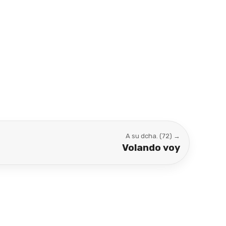
A su dcha. (72) →
Volando voy