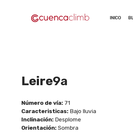
Saltar
al
INICO
B
contenido
Leire
9a
Número de vía:
71
Caracteristicas:
Bajo lluvia
Inclinación:
Desplome
Orientación:
Sombra