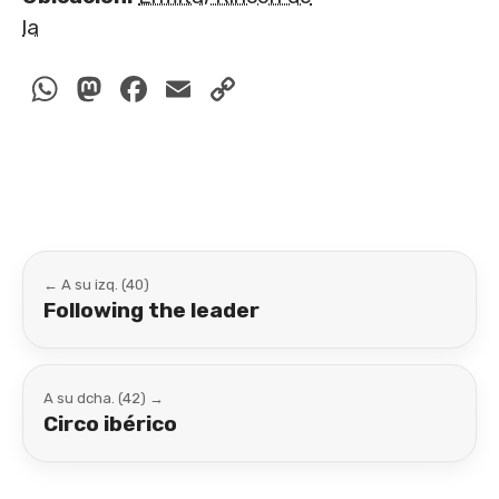
la
WhatsApp
Mastodon
Facebook
Email
Copy
Link
← A su izq. (40)
Following the leader
A su dcha. (42) →
Circo ibérico