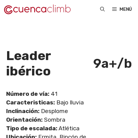
Saltar
MENÚ
al
contenido
Leader
9a+/b
ibérico
Número de vía:
41
Caracteristicas:
Bajo lluvia
Inclinación:
Desplome
Orientación:
Sombra
Tipo de escalada:
Atlética
Ubicación:
Ermita, Rincón de