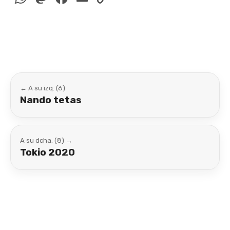
Link
← A su izq. (6)
Nando tetas
A su dcha. (8) →
Tokio 2020