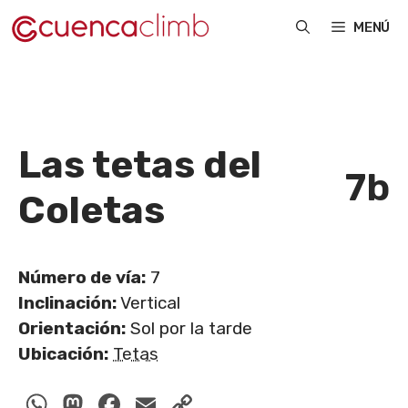
Saltar
MENÚ
al
contenido
Las tetas del
7b
Coletas
Número de vía:
7
Inclinación:
Vertical
Orientación:
Sol por la tarde
Ubicación:
Tetas
WhatsApp
Mastodon
Facebook
Email
Copy