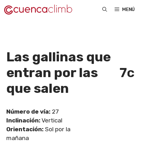
Saltar
MENÚ
al
contenido
Las gallinas que
entran por las
7c
que salen
Número de vía:
27
Inclinación:
Vertical
Orientación:
Sol por la
mañana