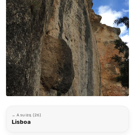
← A su izq. (26)
Lisboa