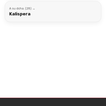
A su dcha. (28) →
Kalispera