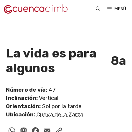
Saltar
MENÚ
al
contenido
La vida es para
8a
algunos
Número de vía:
47
Inclinación:
Vertical
Orientación:
Sol por la tarde
Ubicación:
Cueva de la Zarza
WhatsApp
Mastodon
Facebook
Email
Copy