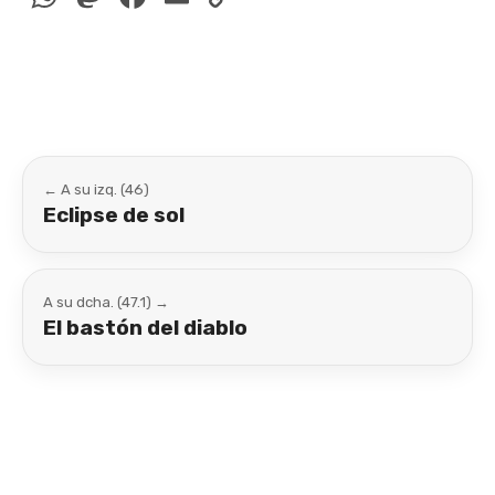
Link
← A su izq. (46)
Eclipse de sol
A su dcha. (47.1) →
El bastón del diablo