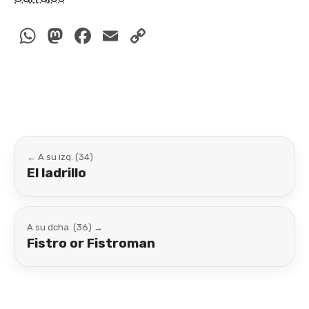
WhatsApp
Mastodon
Facebook
Email
Copy
Link
← A su izq. (34)
El ladrillo
A su dcha. (36) →
Fistro or Fistroman