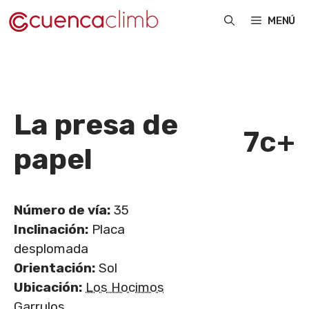
Saltar
MENÚ
al
contenido
La presa de
7c+
papel
Número de vía:
35
Inclinación:
Placa
desplomada
Orientación:
Sol
Ubicación:
Los Hocimos
Garrulos