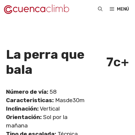
Saltar
MENÚ
al
contenido
La perra que
7c+
bala
Número de vía:
58
Caracteristicas:
Masde30m
Inclinación:
Vertical
Orientación:
Sol por la
mañana
Tipo de escalada:
Técnica