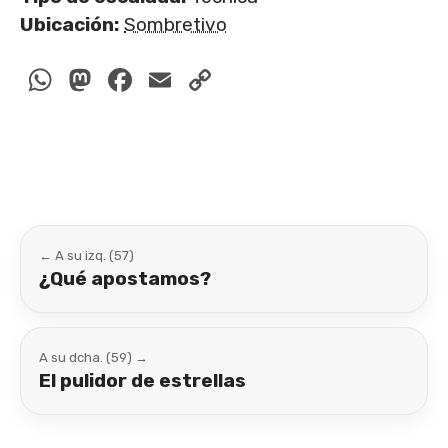
Ubicación:
Sombretivo
WhatsApp
Mastodon
Facebook
Email
Copy
Link
← A su izq. (57)
¿Qué apostamos?
A su dcha. (59) →
El pulidor de estrellas