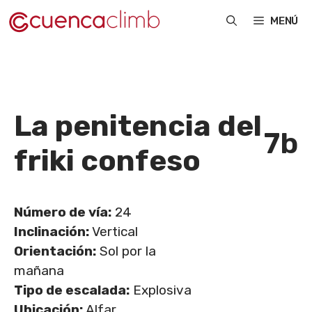
Saltar
MENÚ
al
contenido
La penitencia del
7b
friki confeso
Número de vía:
24
Inclinación:
Vertical
Orientación:
Sol por la
mañana
Tipo de escalada:
Explosiva
Ubicación:
Alfar