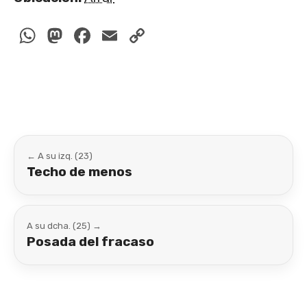
WhatsApp
Mastodon
Facebook
Email
Copy
Link
← A su izq. (23)
Techo de menos
A su dcha. (25) →
Posada del fracaso