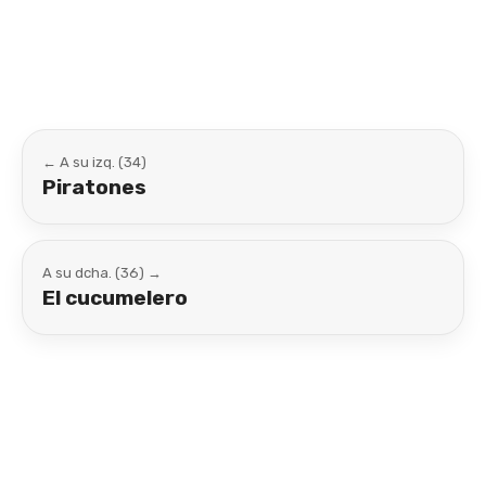
Link
← A su izq. (34)
Piratones
A su dcha. (36) →
El cucumelero