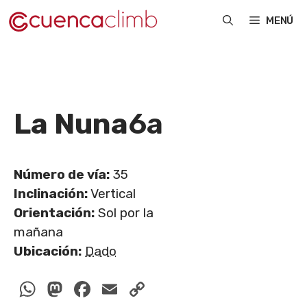
Saltar
MENÚ
al
contenido
La Nuna
6a
Número de vía:
35
Inclinación:
Vertical
Orientación:
Sol por la
mañana
Ubicación:
Dado
WhatsApp
Mastodon
Facebook
Email
Copy