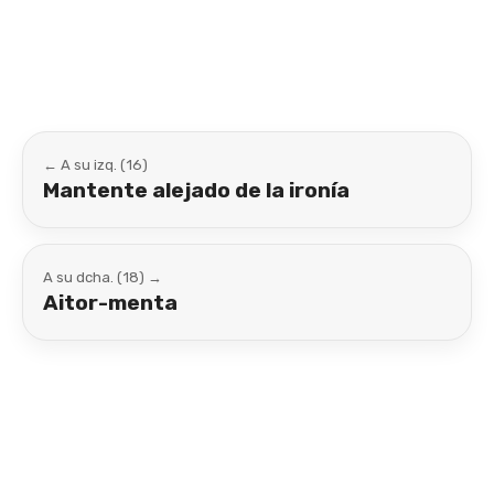
Link
← A su izq. (16)
Mantente alejado de la ironía
A su dcha. (18) →
Aitor-menta