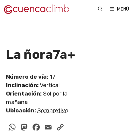
Saltar
MENÚ
al
contenido
La ñora
7a+
Número de vía:
17
Inclinación:
Vertical
Orientación:
Sol por la
mañana
Ubicación:
Sombretivo
WhatsApp
Mastodon
Facebook
Email
Copy