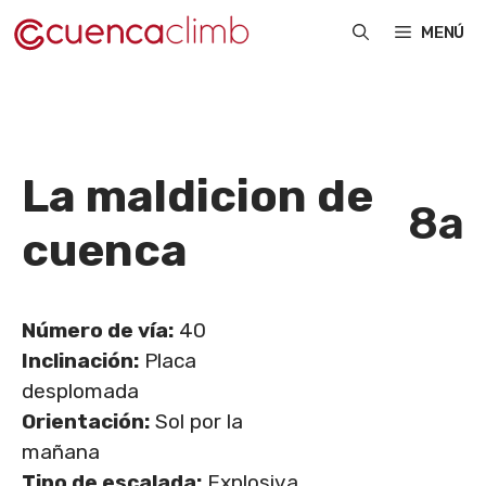
Saltar
MENÚ
al
contenido
La maldicion de
8a
cuenca
Número de vía:
40
Inclinación:
Placa
desplomada
Orientación:
Sol por la
mañana
Tipo de escalada:
Explosiva