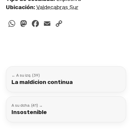
Ubicación:
Valdecabras Sur
WhatsApp
Mastodon
Facebook
Email
Copy
Link
← A su izq. (39)
La maldicion continua
A su dcha. (41) →
Insostenible