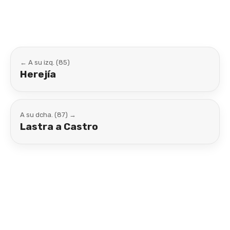
← A su izq. (85)
Herejía
A su dcha. (87) →
Lastra a Castro