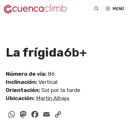
Saltar
MENÚ
al
contenido
La frígida
6b+
Número de vía:
86
Inclinación:
Vertical
Orientación:
Sol por la tarde
Ubicación:
Martín Alhaja
WhatsApp
Mastodon
Facebook
Email
Copy
Link