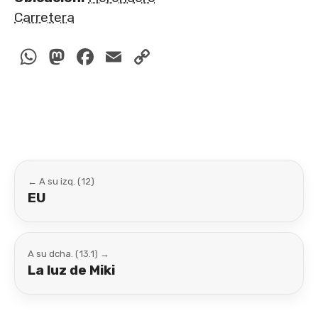
Carretera
WhatsApp
Mastodon
Facebook
Email
Copy
Link
← A su izq. (12)
EU
A su dcha. (13.1) →
La luz de Miki