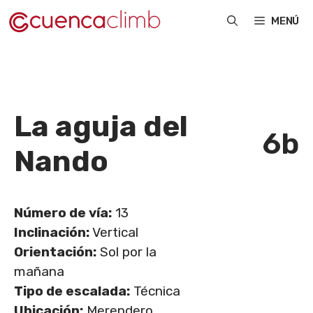
Saltar
MENÚ
al
contenido
La aguja del
6b
Nando
Número de vía:
13
Inclinación:
Vertical
Orientación:
Sol por la
mañana
Tipo de escalada:
Técnica
Ubicación:
Merendero