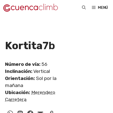
Saltar
MENÚ
al
contenido
Kortita
7b
Número de vía:
56
Inclinación:
Vertical
Orientación:
Sol por la
mañana
Ubicación:
Merendero
Carretera