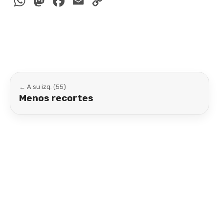
WhatsApp
Mastodon
Facebook
Email
Copy
Link
← A su izq. (55)
Menos recortes