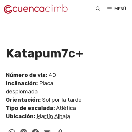
Saltar
MENÚ
al
contenido
Katapum
7c+
Número de vía:
40
Inclinación:
Placa
desplomada
Orientación:
Sol por la tarde
Tipo de escalada:
Atlética
Ubicación:
Martín Alhaja