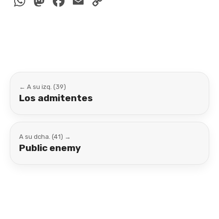
WhatsApp
Mastodon
Facebook
Email
Copy
Link
← A su izq. (39)
Los admitentes
A su dcha. (41) →
Public enemy