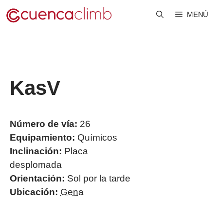
Saltar
MENÚ
al
contenido
Kas
V
Número de vía:
26
Equipamiento:
Químicos
Inclinación:
Placa
desplomada
Orientación:
Sol por la tarde
Ubicación:
Gena