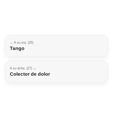
← A su izq. (25)
Tango
A su dcha. (27) →
Colector de dolor