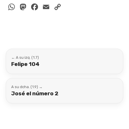
WhatsApp
Mastodon
Facebook
Email
Copy
Link
← A su izq. (1.7)
Felipe 104
A su dcha. (1.9) →
José el número 2