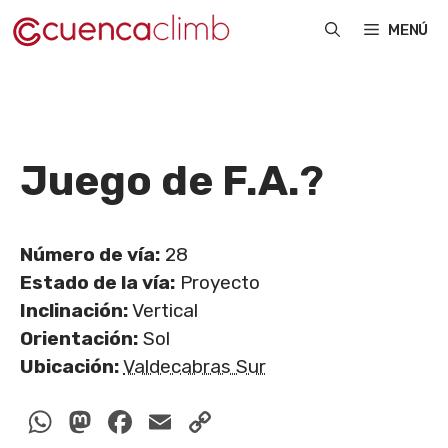
Saltar
MENÚ
al
contenido
Juego de F.A.
?
Número de vía:
28
Estado de la vía:
Proyecto
Inclinación:
Vertical
Orientación:
Sol
Ubicación:
Valdecabras Sur
WhatsApp
Mastodon
Facebook
Email
Copy