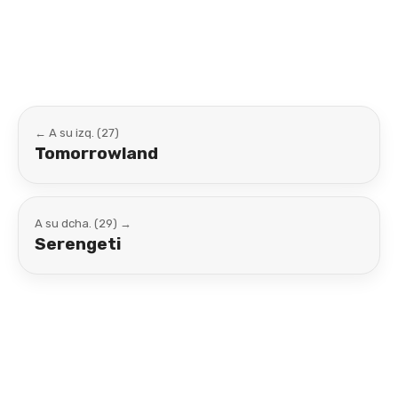
Link
← A su izq. (27)
Tomorrowland
A su dcha. (29) →
Serengeti