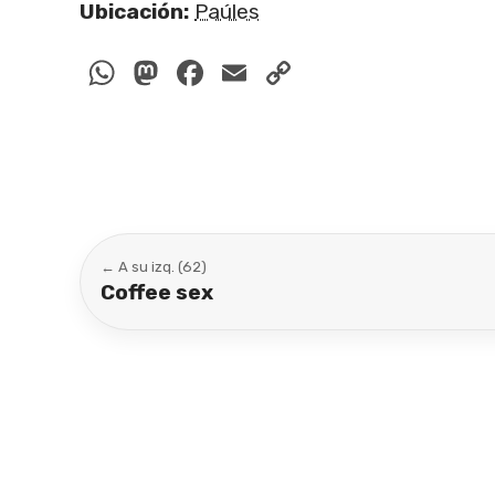
Ubicación:
Paúles
WhatsApp
Mastodon
Facebook
Email
Copy
Link
← A su izq. (62)
Coffee sex