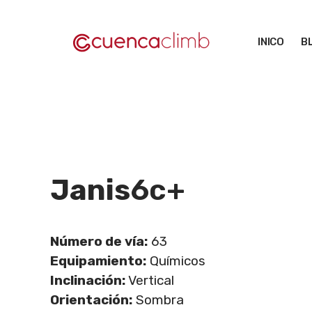
Saltar
al
INICO
B
contenido
Janis
6c+
Número de vía:
63
Equipamiento:
Químicos
Inclinación:
Vertical
Orientación:
Sombra