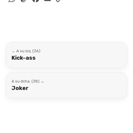
Link
← A su izq. (36)
Kick-ass
A su dcha. (38) →
Joker