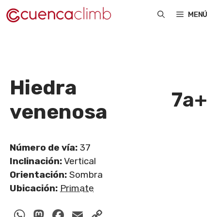
Saltar
MENÚ
al
contenido
Hiedra
7a+
venenosa
Número de vía:
37
Inclinación:
Vertical
Orientación:
Sombra
Ubicación:
Primate
WhatsApp
Mastodon
Facebook
Email
Copy