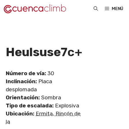
Saltar
MENÚ
al
contenido
Heulsuse
7c+
Número de vía:
30
Inclinación:
Placa
desplomada
Orientación:
Sombra
Tipo de escalada:
Explosiva
Ubicación:
Ermita, Rincón de
la