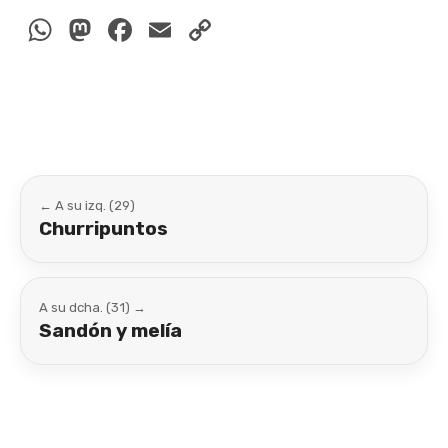
WhatsApp
Mastodon
Facebook
Email
Copy
Link
← A su izq. (29)
Churripuntos
A su dcha. (31) →
Sandón y melía