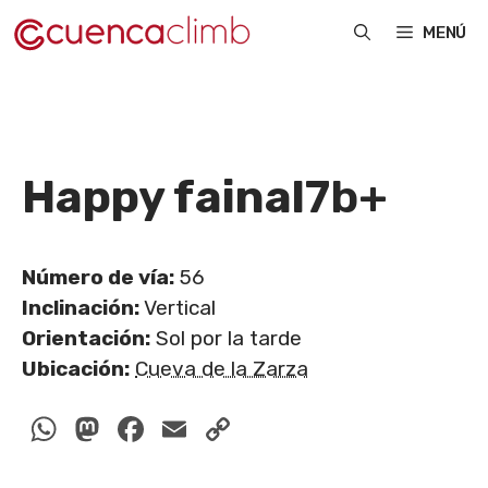
Saltar
MENÚ
al
contenido
Happy fainal
7b+
Número de vía:
56
Inclinación:
Vertical
Orientación:
Sol por la tarde
Ubicación:
Cueva de la Zarza
WhatsApp
Mastodon
Facebook
Email
Copy
Link