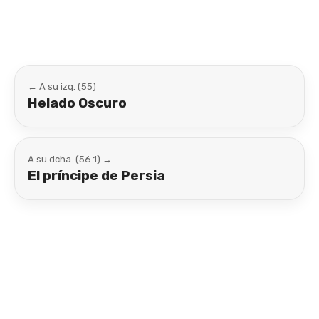
← A su izq. (55)
Helado Oscuro
A su dcha. (56.1) →
El príncipe de Persia