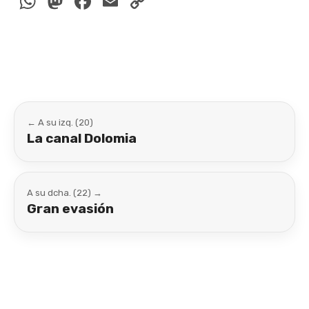
WhatsApp
Mastodon
Facebook
Email
Copy
Link
← A su izq. (20)
La canal Dolomia
A su dcha. (22) →
Gran evasión