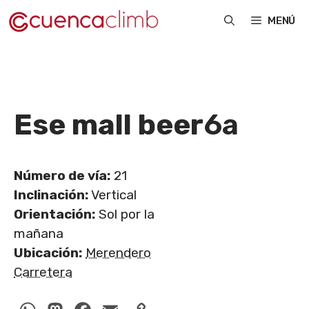
Saltar
MENÚ
al
contenido
Ese mall beer
6a
Número de vía:
21
Inclinación:
Vertical
Orientación:
Sol por la
mañana
Ubicación:
Merendero
Carretera