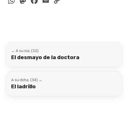
WhatsApp
Mastodon
Facebook
Email
Copy
Link
← A su izq. (32)
El desmayo de la doctora
A su dcha. (34) →
El ladrillo