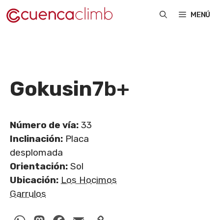
Saltar
MENÚ
al
contenido
Gokusin
7b+
Número de vía:
33
Inclinación:
Placa
desplomada
Orientación:
Sol
Ubicación:
Los Hocimos
Garrulos