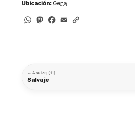
Ubicación:
Gena
WhatsApp
Mastodon
Facebook
Email
Copy
Link
← A su izq. (11)
Salvaje