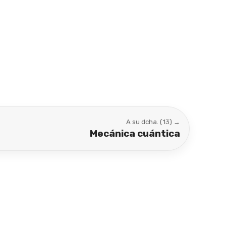
A su dcha. (13) →
Mecánica cuántica