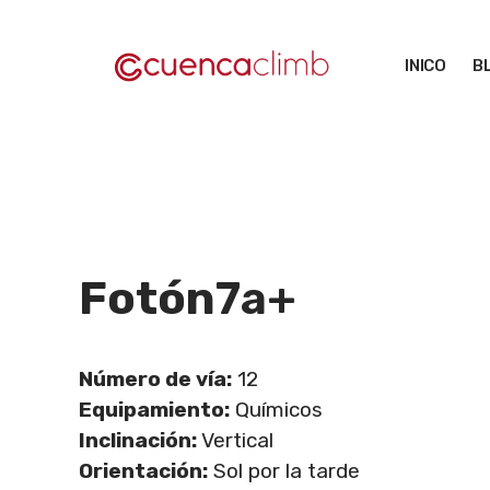
Saltar
al
INICO
B
contenido
Fotón
7a+
Número de vía:
12
Equipamiento:
Químicos
Inclinación:
Vertical
Orientación:
Sol por la tarde