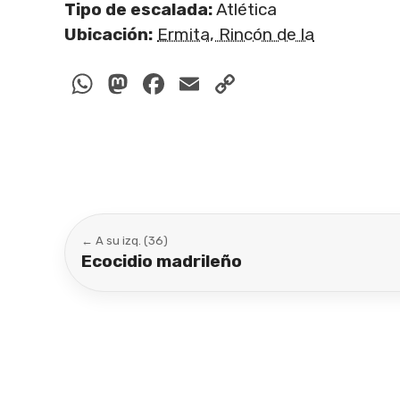
Tipo de escalada:
Atlética
Ubicación:
Ermita, Rincón de la
WhatsApp
Mastodon
Facebook
Email
Copy
Link
← A su izq. (36)
Ecocidio madrileño