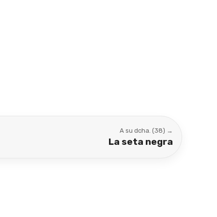
A su dcha. (38) →
La seta negra