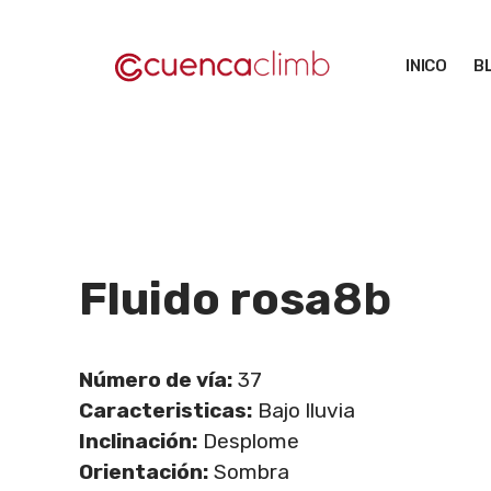
Saltar
al
INICO
B
contenido
Fluido rosa
8b
Número de vía:
37
Caracteristicas:
Bajo lluvia
Inclinación:
Desplome
Orientación:
Sombra