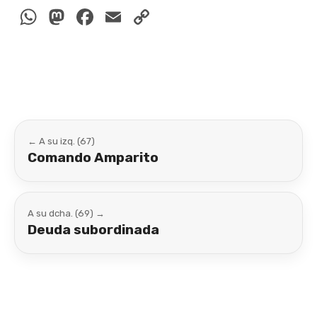
WhatsApp
Mastodon
Facebook
Email
Copy
Link
← A su izq. (67)
Comando Amparito
A su dcha. (69) →
Deuda subordinada