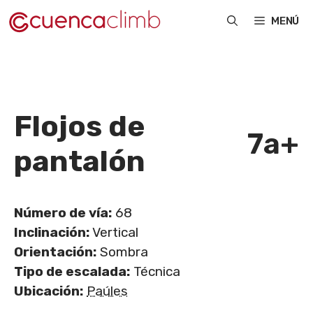
Saltar
MENÚ
al
contenido
Flojos de
7a+
pantalón
Número de vía:
68
Inclinación:
Vertical
Orientación:
Sombra
Tipo de escalada:
Técnica
Ubicación:
Paúles