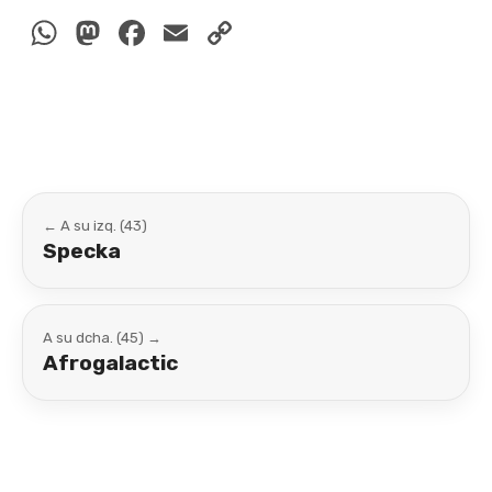
WhatsApp
Mastodon
Facebook
Email
Copy
Link
← A su izq. (43)
Specka
A su dcha. (45) →
Afrogalactic