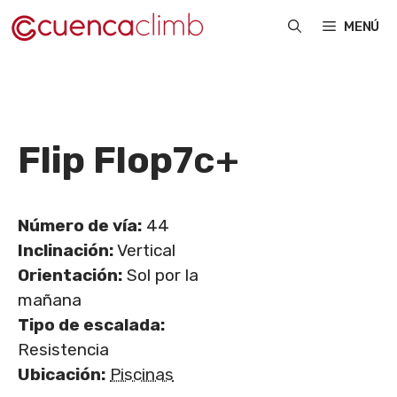
Saltar
MENÚ
al
contenido
Flip Flop
7c+
Número de vía:
44
Inclinación:
Vertical
Orientación:
Sol por la
mañana
Tipo de escalada:
Resistencia
Ubicación:
Piscinas