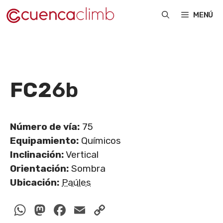
Saltar
MENÚ
al
contenido
FC2
6b
Número de vía:
75
Equipamiento:
Químicos
Inclinación:
Vertical
Orientación:
Sombra
Ubicación:
Paúles
WhatsApp
Mastodon
Facebook
Email
Copy