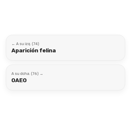
Link
← A su izq. (74)
Aparición felina
A su dcha. (76) →
OAEO