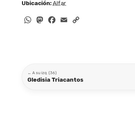
Ubicación:
Alfar
WhatsApp
Mastodon
Facebook
Email
Copy
Link
← A su izq. (36)
Gledisia Triacantos