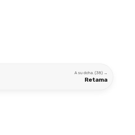
A su dcha. (38) →
Retama