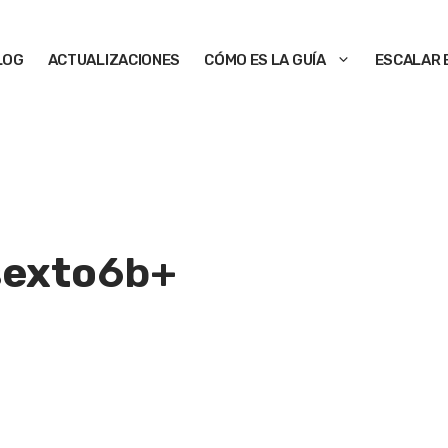
LOG
ACTUALIZACIONES
CÓMO ES LA GUÍA
ESCALAR 
sexto
6b+