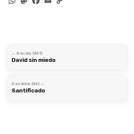
WhatsApp
Mastodon
Facebook
Email
Copy
Link
← A su izq. (44.1)
David sin miedo
A su dcha. (46) →
Santificado