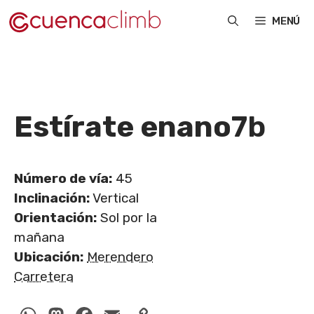
Saltar
MENÚ
al
contenido
Estírate enano
7b
Número de vía:
45
Inclinación:
Vertical
Orientación:
Sol por la
mañana
Ubicación:
Merendero
Carretera