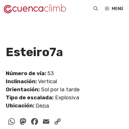
Saltar
MENÚ
al
contenido
Esteiro
7a
Número de vía:
53
Inclinación:
Vertical
Orientación:
Sol por la tarde
Tipo de escalada:
Explosiva
Ubicación:
Gena
WhatsApp
Mastodon
Facebook
Email
Copy