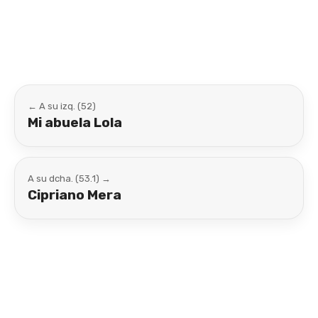
Link
← A su izq. (52)
Mi abuela Lola
A su dcha. (53.1) →
Cipriano Mera