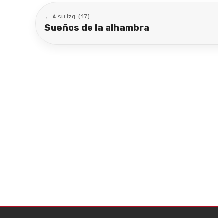
← A su izq. (17)
Sueños de la alhambra