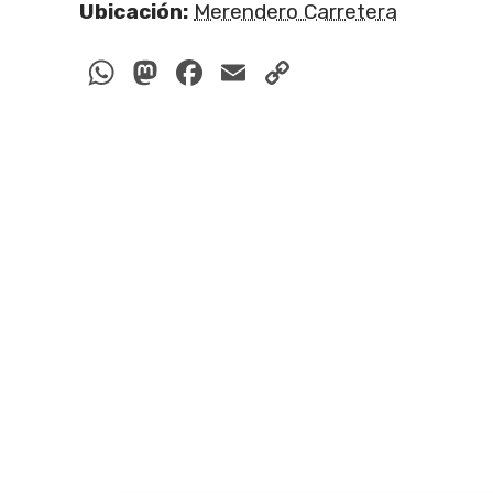
Ubicación:
Merendero Carretera
WhatsApp
Mastodon
Facebook
Email
Copy
Link