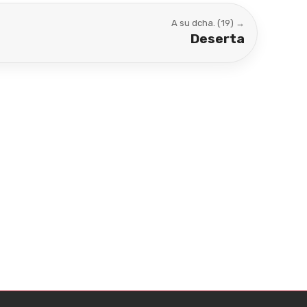
A su dcha. (19) →
Deserta