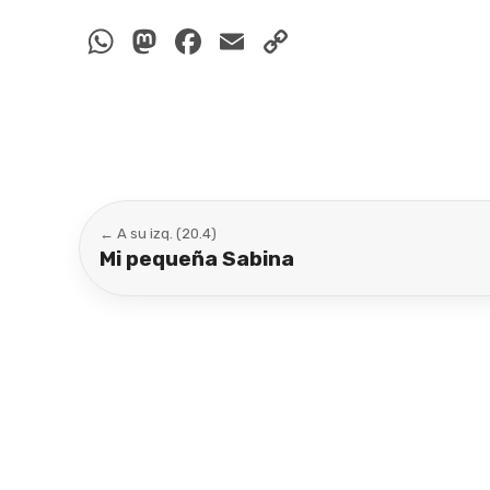
WhatsApp
Mastodon
Facebook
Email
Copy
Link
← A su izq. (20.4)
Mi pequeña Sabina